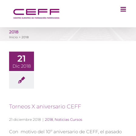
Saltar
al
contenido
2018
Inicio
2018
21
Dic 2018
Torneos X aniversario CEFF
21 diciembre 2018
|
2018
,
Noticias Cursos
Con motivo del 10º aniversario de CEFF, el pasado