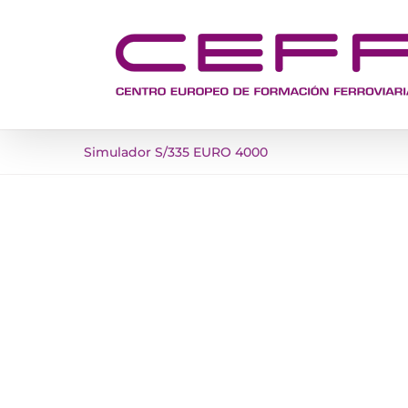
Saltar
al
contenido
Simulador S/335 EURO 4000
Ver
imagen
más
grande