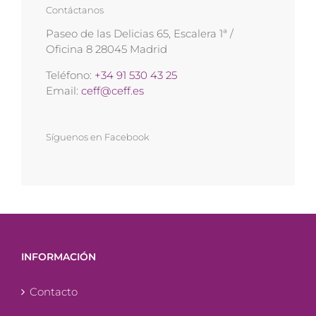
Contáctanos
Paseo de las Delicias 65, Escalera 1ª /
Oficina 8 28045 Madrid
Teléfono:
+34 91 530 43 25
Email:
ceff@ceff.es
Síguenos en Facebook
INFORMACIÓN
Contacto