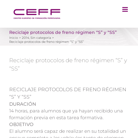
Saltar
al
contenido
Reciclaje protocolos de freno régimen “S” y “SS”
Inicio
2014
Sin categoría
Reciclaje protocolos de freno régimen “S” y “SS”
Reciclaje protocolos de freno régimen “S” y
“SS”
RECICLAJE PROTOCOLOS DE FRENO RÉGIMEN
“S” Y “SS”
DURACIÓN
14 horas, para alumnos que ya hayan recibido una
formación previa en esta tarea formativa.
OBJETIVO
El alumno será capaz de realizar en su totalidad un
ensayo completo a los vehículos tanto de régimen